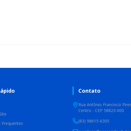
Rápido
Contato
Rua Antônio Francisco Pires
Centro - CEP 58823-000
Site
(83) 98615-6305
s Frequentes