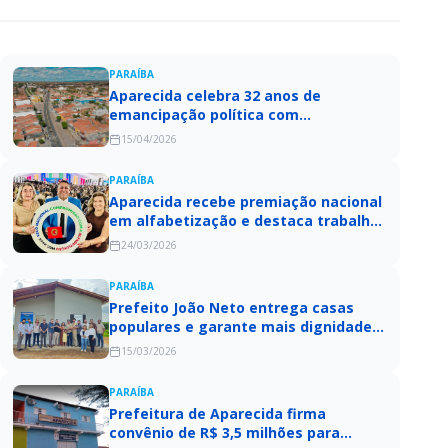
PARAÍBA
Aparecida celebra 32 anos de
emancipação política com
programação especial e entrega de
15/04/2026
obras
PARAÍBA
Aparecida recebe premiação nacional
em alfabetização e destaca trabalho
coletivo na educação
24/03/2026
PARAÍBA
Prefeito João Neto entrega casas
populares e garante mais dignidade a
famílias de Aparecida
15/03/2026
PARAÍBA
Prefeitura de Aparecida firma
convênio de R$ 3,5 milhões para