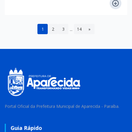
...
1
2
3
14
»
Portal Oficial da Prefeitura Municipal de Aparecida - Paraíba.
Guia Rápido