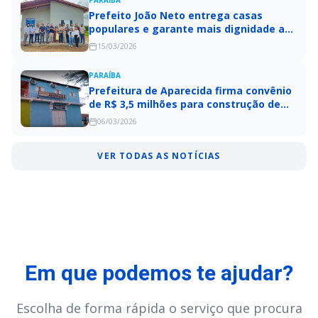
PARAÍBA
Prefeito João Neto entrega casas
populares e garante mais dignidade a
famílias de Aparecida
15/03/2026
PARAÍBA
Prefeitura de Aparecida firma convênio
de R$ 3,5 milhões para construção de
escola e ginásio no distrito de Extrema
06/03/2026
VER TODAS AS NOTÍCIAS
Em que podemos te ajudar?
Escolha de forma rápida o serviço que procura