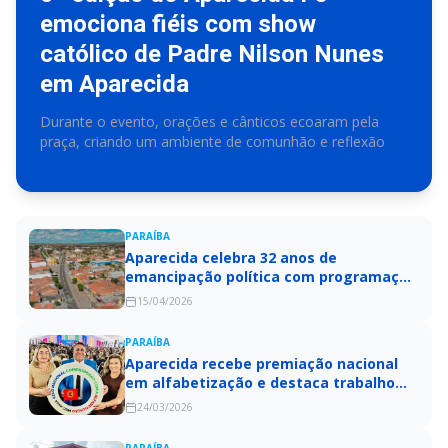
emociona fiéis com show
católico de Padre Nilson Nunes
em Aparecida
Durante o evento, orações e cânticos ecoaram pela
praça, criando um ambiente de comunhão e reflexão
PARAÍBA
Aparecida celebra 32 anos de
emancipação política com programação
especial e entrega de obras
15/04/2026
PARAÍBA
Aparecida recebe premiação nacional
em alfabetização e destaca trabalho
coletivo na educação
24/03/2026